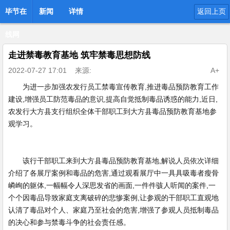
毕节在
新闻
详情
返回上页
线网
走进禁毒教育基地 筑牢禁毒思想防线
2022-07-27 17:01
来源:
A+
为进一步加强农发行员工禁毒宣传教育,推进毒品预防教育工作
建设,增强员工防范毒品的意识,提高自觉抵制毒品诱惑的能力,近日,
农发行大方县支行组织全体干部职工到大方县毒品预防教育基地参
观学习。
该行干部职工来到大方县毒品预防教育基地,解说人员依次详细
介绍了各展厅案例和毒品的危害,通过观看展厅中一具具吸毒者瘦骨
嶙峋的躯体,一幅幅令人深思发省的画面,一件件骇人听闻的案件,一
个个因毒品导致家庭支离破碎的悲惨案例,让参观的干部职工直观地
认清了毒品对个人、家庭乃至社会的危害,增强了参观人员抵制毒品
的决心和参与禁毒斗争的社会责任感。