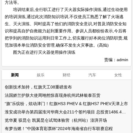
方法等。
培训结束后,全行职工进行了灭火器实际操作演练,通过生动使用
的培训演练,通过此次消防知识培训,不仅使员工熟悉了解了火场逃
生、灭火演练、同时提高了他们的消防安全意识,对普及消防安全知
识和提高自护自救能力起到重要作用。参训人员都纷纷表示,今后将
把学到的消防知识运用到日常工作上,切实履行好本岗位消防职责,规
范加强本单位消防安全管理,确保不发生火灾事故。(高灿)
图为正在进行灭火器使用操作演练
责编：admin
新闻
娱乐
财经
汽车
女性
创新技术加持，红旗天工08重磅发布
法国娇兰护肤大使周翊然惊喜现身杭州武林银泰百货
“旗”乐缤纷，炫动津门！红旗HS3 PHEV & 红旗HS7 PHEV天津上市
淮安成功举办第四届淮河华商大会211个签约项目 总投资1486.4亿元
览华夏 驭昆仑 凯翼昆仑试驾体验营（杭州站）澎湃开场
有梦当燃！“中国体育彩票杯”2024年海南省自行车联赛启程