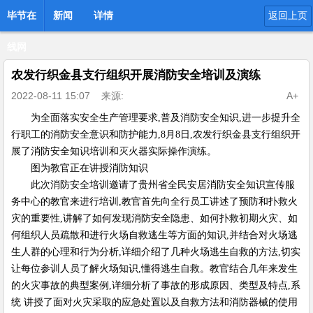
毕节在
新闻
详情
返回上页
线网
农发行织金县支行组织开展消防安全培训及演练
2022-08-11 15:07
来源:
A+
为全面落实安全生产管理要求,普及消防安全知识,进一步提升全
行职工的消防安全意识和防护能力,8月8日,农发行织金县支行组织开
展了消防安全知识培训和灭火器实际操作演练。
图为教官正在讲授消防知识
此次消防安全培训邀请了贵州省全民安居消防安全知识宣传服
务中心的教官来进行培训,教官首先向全行员工讲述了预防和扑救火
灾的重要性,讲解了如何发现消防安全隐患、如何扑救初期火灾、如
何组织人员疏散和进行火场自救逃生等方面的知识,并结合对火场逃
生人群的心理和行为分析,详细介绍了几种火场逃生自救的方法,切实
让每位参训人员了解火场知识,懂得逃生自救。教官结合几年来发生
的火灾事故的典型案例,详细分析了事故的形成原因、类型及特点,系
统 讲授了面对火灾采取的应急处置以及自救方法和消防器械的使用