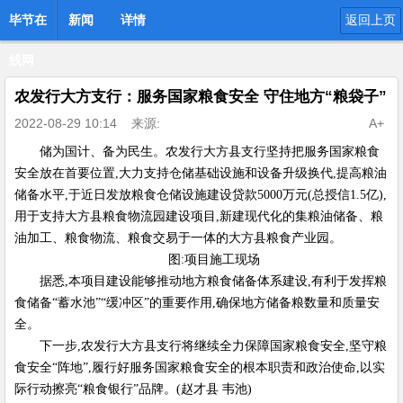
毕节在
新闻
详情
返回上页
线网
农发行大方支行：服务国家粮食安全 守住地方“粮袋子”
2022-08-29 10:14
来源:
A+
储为国计、备为民生。农发行大方县支行坚持把服务国家粮食
安全放在首要位置,大力支持仓储基础设施和设备升级换代,提高粮油
储备水平,于近日发放粮食仓储设施建设贷款5000万元(总授信1.5亿),
用于支持大方县粮食物流园建设项目,新建现代化的集粮油储备、粮
油加工、粮食物流、粮食交易于一体的大方县粮食产业园。
图:项目施工现场
据悉,本项目建设能够推动地方粮食储备体系建设,有利于发挥粮
食储备“蓄水池”“缓冲区”的重要作用,确保地方储备粮数量和质量安
全。
下一步,农发行大方县支行将继续全力保障国家粮食安全,坚守粮
食安全“阵地”,履行好服务国家粮食安全的根本职责和政治使命,以实
际行动擦亮“粮食银行”品牌。(赵才县 韦池)