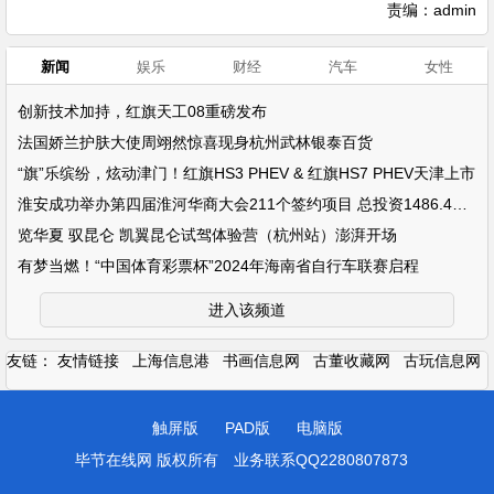
责编：admin
新闻
娱乐
财经
汽车
女性
创新技术加持，红旗天工08重磅发布
法国娇兰护肤大使周翊然惊喜现身杭州武林银泰百货
“旗”乐缤纷，炫动津门！红旗HS3 PHEV & 红旗HS7 PHEV天津上市
淮安成功举办第四届淮河华商大会211个签约项目 总投资1486.4亿元
览华夏 驭昆仑 凯翼昆仑试驾体验营（杭州站）澎湃开场
有梦当燃！“中国体育彩票杯”2024年海南省自行车联赛启程
进入该频道
友链：
友情链接
上海信息港
书画信息网
古董收藏网
古玩信息网
触屏版
PAD版
电脑版
毕节在线网 版权所有
业务联系QQ2280807873