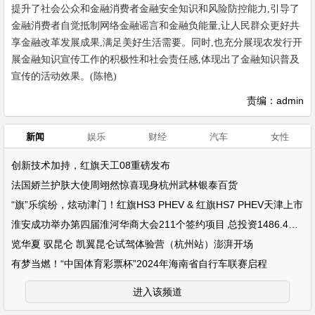
提升了社会公众和金融消费者金融安全知识和风险防控能力,引导了
金融消费者自觉抵制网络金融谣言和金融负能量,让人民群众更好共
享金融改革发展成果,满足美好生活需要。同时,也充分展现农发行开
展金融知识宣传工作的积极性和社会责任感,体现出了金融知识普及
宣传的活动效果。(陈艳)
责编：admin
新闻
娱乐
财经
汽车
女性
创新技术加持，红旗天工08重磅发布
法国娇兰护肤大使周翊然惊喜现身杭州武林银泰百货
“旗”乐缤纷，炫动津门！红旗HS3 PHEV & 红旗HS7 PHEV天津上市
淮安成功举办第四届淮河华商大会211个签约项目 总投资1486.4亿元
览华夏 驭昆仑 凯翼昆仑试驾体验营（杭州站）澎湃开场
有梦当燃！“中国体育彩票杯”2024年海南省自行车联赛启程
进入该频道